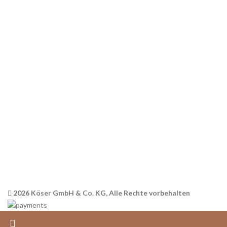
Über uns
Kontakt
RECHTLICHES
AGB
Datenschutz
Widerrufsbelehrung
Versandinformationen
Impressum
2026 Köser GmbH & Co. KG, Alle Rechte vorbehalten