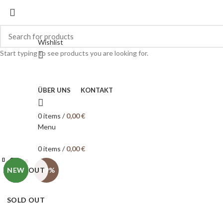
Wishlist
Start typing to see products you are looking for.
ÜBER UNS
KONTAKT
0
items
/
0,00
€
Menu
0
items
/
0,00
€
Close
Close
Close
Close
Close
Close
Close
Close
SOLD OUT
-49%
-32%
-43%
NEW
NEW
NEW
-49%
Click to enlarge
SOLD OUT