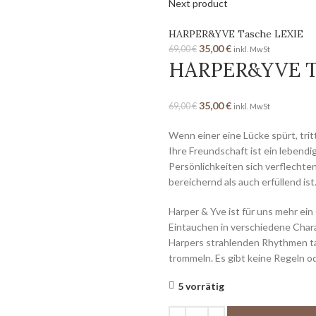
Next product
HARPER&YVE Tasche LEXIE
35,00
€
69,00
€
inkl. MwSt
HARPER&YVE T
35,00
€
69,00
€
inkl. MwSt
Wenn einer eine Lücke spürt, tri
Ihre Freundschaft ist ein lebendig
Persönlichkeiten sich verflechte
bereichernd als auch erfüllend ist
Harper & Yve ist für uns mehr ein G
Eintauchen in verschiedene Char
Harpers strahlenden Rhythmen t
trommeln. Es gibt keine Regeln o
5 vorrätig