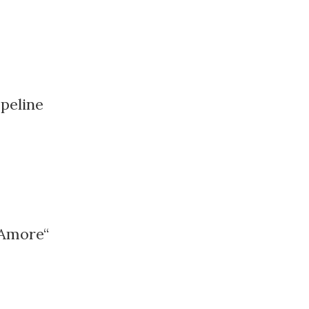
peline
Amore“