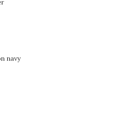
er
n navy
RECHTLICHES
AGB
Datenschutz
Widerrufsbelehrung