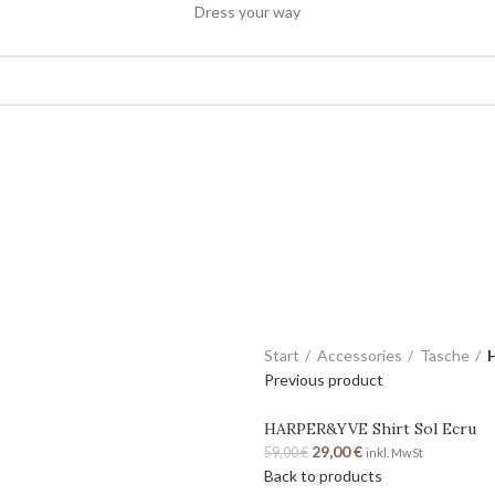
Dress your way
Start
Accessories
Tasche
Previous product
HARPER&YVE Shirt Sol Ecru
29,00
€
59,00
€
inkl. MwSt
Back to products