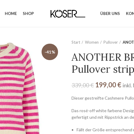
HOME
SHOP
ÜBER UNS
KO
Start
Women
Pullover
ANOTH
-41%
ANOTHER BR
Pullover stri
199,00
€
339,00
€
inkl
Dieser gestreifte Cashmere Pullo
Das rosé-off white farbene Desi
gefertigt und mit Rippstrick an 
Fällt der Größe entsprechend 