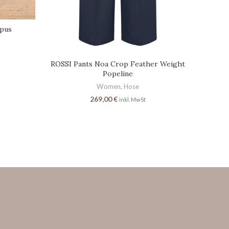
pus
ROSSI
ROSSI Pants Noa Crop Feather Weight
Popeline
Women
,
Hose
269,00
€
inkl. MwSt