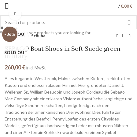
/
0,00
€
Click to enlarge
Close
Close
Close
Close
Close
Close
Close
Close
Start typing to see products you are looking for.
SOLD OUT
-43%
-40%
-36%
Start
Men
Schuhe
SEBAGO Boat Shoes in Soft Suede green
SOLD OUT
military
260,00
€
inkl. MwSt
Alles begann in Westbrook, Maine, zwischen Kiefern, zerklüfteten
Küsten und endlosem blauem Himmel. Hier gründeten Daniel J.
Wellehan Sr., William Beaudoin und Joseph Cordeau die Sebago-
Moc Company mit einer klaren Vision: authentische, langlebige und
vielseitige Schuhe zu schaffen, handgefertigt nach den
Traditionen der amerikanischen Ureinwohner. Dies führte zur
Entstehung des Beefroll Penny Loafer, des ersten Citysides-
Modells, gefertigt aus hochwertigem Leder mit robusten Nähten
und einer All-Terrain-Sohle. Er wurde bald zu einem Symbol