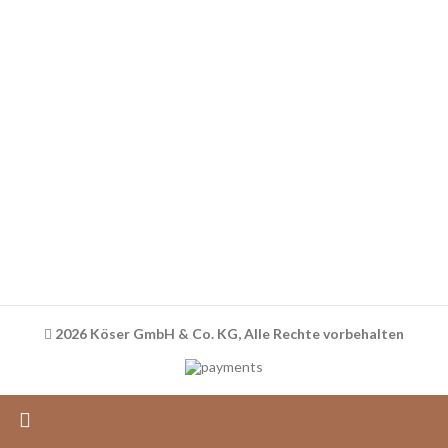
Über uns
Kontakt
RECHTLICHES
AGB
Datenschutz
Widerrufsbelehrung
Versandinformationen
Impressum
Facebook
Instagram
2026 Köser GmbH & Co. KG, Alle Rechte vorbehalten