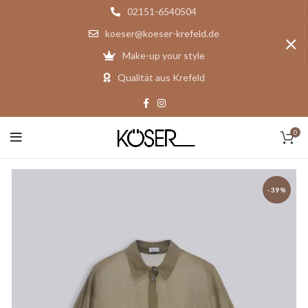
02151-6540504
koeser@koeser-krefeld.de
Make-up your style
Qualität aus Krefeld
0
-39%