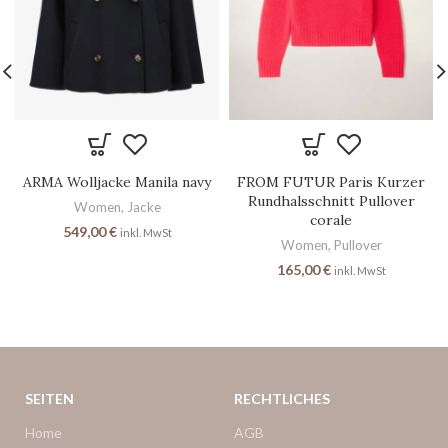
ARMA Wolljacke Manila navy
FROM FUTUR Paris Kurzer
Rundhalsschnitt Pullover
Women
,
Jacke
corale
549,00
€
inkl. MwSt
Women
,
Pullover
165,00
€
inkl. MwSt
SEITEN
RECHTLICHES
Home
AGB