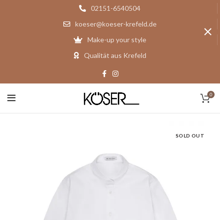
02151-6540504
koeser@koeser-krefeld.de
Make-up your style
Qualität aus Krefeld
0
SOLD OUT