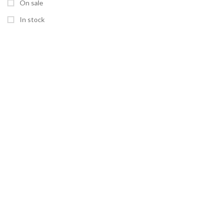
On sale
In stock
SEITEN
Home
Shop
Über uns
Kontakt
RECHTLICHES