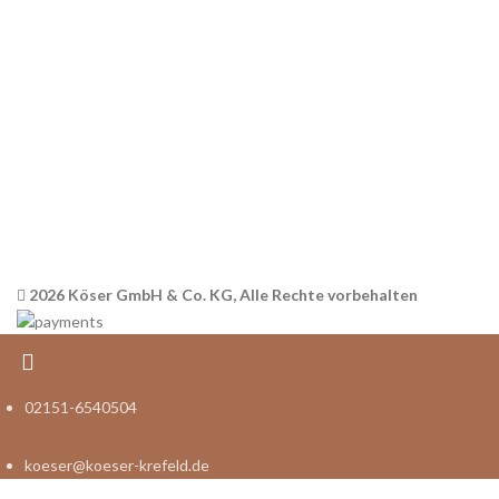
AGB
Datenschutz
Widerrufsbelehrung
Versandinformationen
Impressum
2026 Köser GmbH & Co. KG, Alle Rechte vorbehalten
02151-6540504
koeser@koeser-krefeld.de
Shop