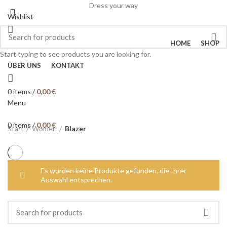
Dress your way
Wishlist
HOME
SHOP
Start typing to see products you are looking for.
ÜBER UNS
KONTAKT
0
items
/
0,00
€
Menu
0
items
/
0,00
€
Start
Women
Blazer
Es wurden keine Produkte gefunden, die Ihrer
Auswahl entsprechen.