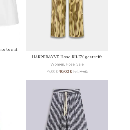
orts mit
HARPER&YVE Hose RILEY gestreift
Women
,
Hose
,
Sale
40,00
€
79,00
€
inkl. MwSt