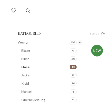
KATEGORIEN
Start
W
Women
101
Blazer
NEW
0
Bluse
30
Hose
13
Jacke
8
Kleid
10
Mantel
4
Oberbekleidung
9