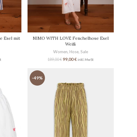
 Esel mit
NIMO WITH LOVE Fenchelhose Esel
Weiß
Women
,
Hose
,
Sale
99,00
€
189,00
€
t
inkl. MwSt
-49%