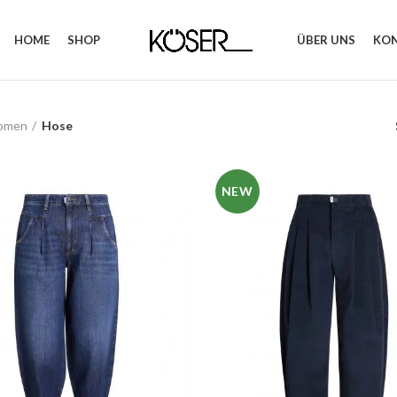
HOME
SHOP
ÜBER UNS
KO
omen
Hose
NEW