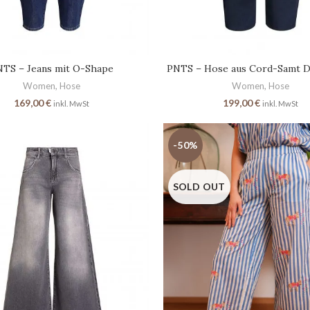
TS – Jeans mit O-Shape
PNTS – Hose aus Cord-Samt D
Women
,
Hose
Women
,
Hose
169,00
€
199,00
€
inkl. MwSt
inkl. MwSt
-50%
SOLD OUT