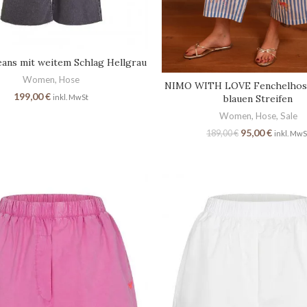
ans mit weitem Schlag Hellgrau
Women
,
Hose
NIMO WITH LOVE Fenchelhose
199,00
€
inkl. MwSt
blauen Streifen
Women
,
Hose
,
Sale
95,00
€
189,00
€
inkl. MwS