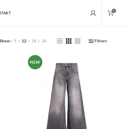
0
NTAKT
Show
9
12
18
24
Filters
NEW