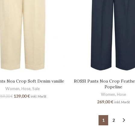
nts Noa Crop Soft Denim vanille
ROSSI Pants Noa Crop Feath
Popeline
Women
,
Hose
,
Sale
Women
,
Hose
139,00
€
269,00
€
inkl. MwSt
269,00
€
inkl. MwSt
1
2