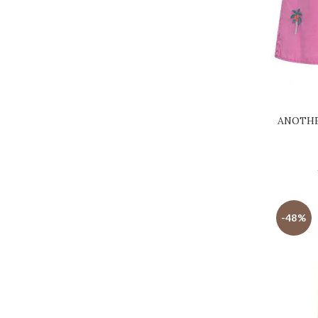
ANOTHER
-48%