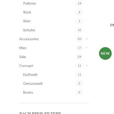
Pullover
14
Rock
4
Shirt
1
PN
Schuhe
12
Accessories
20
Men
17
NEW
Sale
29
Concept
11
Duftwelt
11
Genusswelt
0
Books
0
NACH PREIS FILTERN