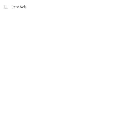
In stock
SEITEN
Home
Shop
Über uns
Kontakt
RECHTLICHES
AGB