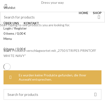
Dress your way
Wishlist
HOME
SHOP
ÜBER UNS
KONTAKT
Start typing to see products you are looking for.
Login / Register
0
items
/
0,00
€
Menu
0
items
/
0,00
€
Start
Produkte verschlagwortet mit „2750 STRIPES PRINTOFF
WHITE-NAVY“
Es wurden keine Produkte gefunden, die Ihrer
Auswahl entsprechen.