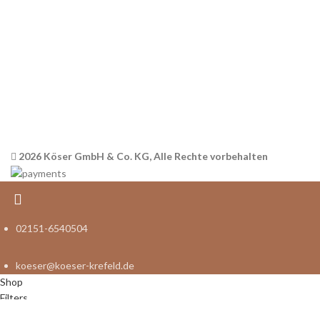
Datenschutz
Widerrufsbelehrung
Versandinformationen
Impressum
2026 Köser GmbH & Co. KG, Alle Rechte vorbehalten
02151-6540504
koeser@koeser-krefeld.de
Shop
Filters
Make-up your style
Wishlist