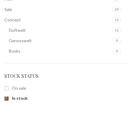
Sale
29
Concept
11
Duftwelt
11
Genusswelt
0
Books
0
STOCK STATUS
On sale
In stock