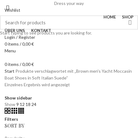
Dress your way
Wishlist
HOME
SHOP
ÜBER UNS
KONTAKT
Start typing to see products you are looking for.
Login / Register
0
items
/
0,00
€
Menu
0
items
/
0,00
€
Start
Produkte verschlagwortet mit „Brown men's Yacht Moccasin
Boat Shoes in Soft Italian Suede“
Einzelnes Ergebnis wird angezeigt
Show sidebar
Show
9
12
18
24
Filters
SORT BY