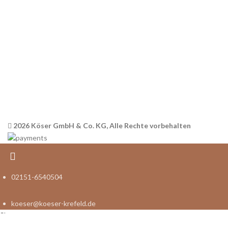
Datenschutz
Widerrufsbelehrung
Versandinformationen
Impressum
2026 Köser GmbH & Co. KG, Alle Rechte vorbehalten
02151-6540504
koeser@koeser-krefeld.de
Shop
Filters