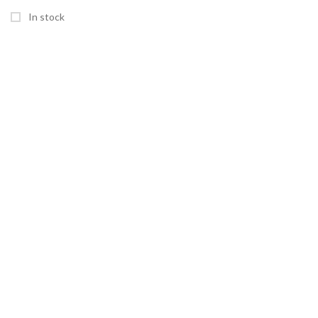
In stock
SEITEN
Home
Shop
Über uns
Kontakt
RECHTLICHES
AGB