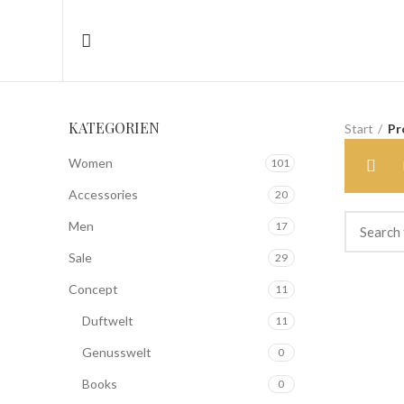
KATEGORIEN
Start
Pr
Women
101
Accessories
20
Men
17
Sale
29
Concept
11
Duftwelt
11
Genusswelt
0
Books
0