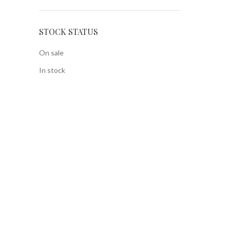
STOCK STATUS
On sale
In stock
SEITEN
Home
Shop
Über uns
Kontakt