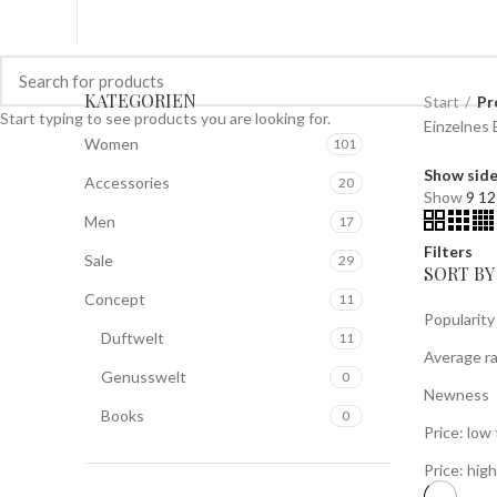
KATEGORIEN
Start
Pr
Start typing to see products you are looking for.
Einzelnes 
Women
101
Show sid
Accessories
20
Show
9
1
Men
17
Filters
Sale
29
SORT BY
Concept
11
Popularity
Duftwelt
11
Average ra
Genusswelt
0
Newness
Books
0
Price: low 
Price: high