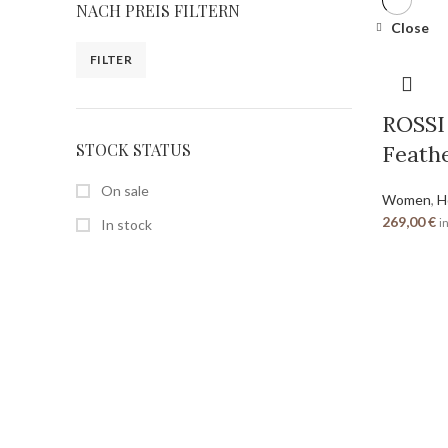
NACH PREIS FILTERN
Close
FILTER
ROSSI
STOCK STATUS
Feath
On sale
Women
,
H
269,00
€
In stock
i
SEITEN
Home
Shop
Über uns
Kontakt