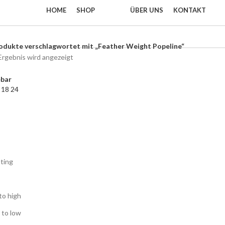
HOME
SHOP
ÜBER UNS
KONTAKT
odukte verschlagwortet mit „Feather Weight Popeline“
Ergebnis wird angezeigt
ebar
2
18
24
ting
to high
 to low