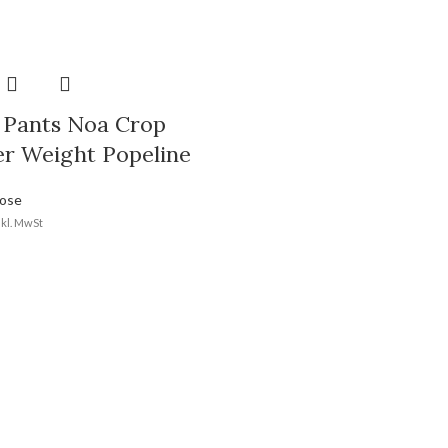
 Pants Noa Crop
er Weight Popeline
ose
nkl. MwSt
RECHTLICHES
AGB
Datenschutz
Widerrufsbelehrung
Versandinformationen