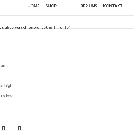
HOME
SHOP
ÜBER UNS
KONTAKT
odukte verschlagwortet mit „forte“
ting
to high
 to low