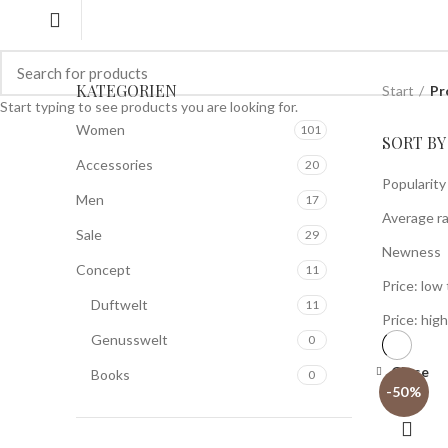
KATEGORIEN
Start
Pr
Start typing to see products you are looking for.
Women
101
SORT BY
Accessories
20
Popularity
Men
17
Average ra
Sale
29
Newness
Concept
11
Price: low 
Duftwelt
11
Price: high
Genusswelt
0
Close
Books
0
-50%