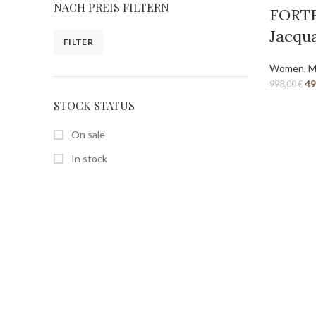
NACH PREIS FILTERN
FORT
Jacqu
FILTER
Women
,
M
49
998,00
€
STOCK STATUS
On sale
In stock
SEITEN
Home
Shop
Über uns
Kontakt