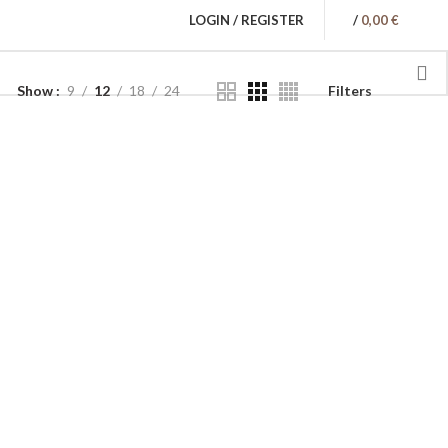
LOGIN / REGISTER
/
0,00
€
Show
9
12
18
24
Filters