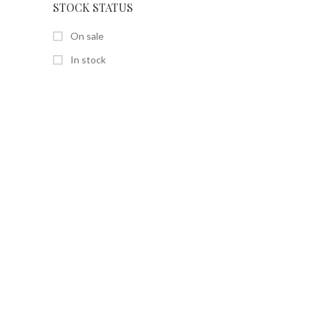
STOCK STATUS
On sale
In stock
SEITEN
Home
Shop
Über uns
Kontakt