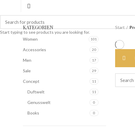
KATEGORIEN
Start
Pr
Start typing to see products you are looking for.
Women
101
Accessories
20
Men
17
Sale
29
Concept
11
Duftwelt
11
Genusswelt
0
Books
0