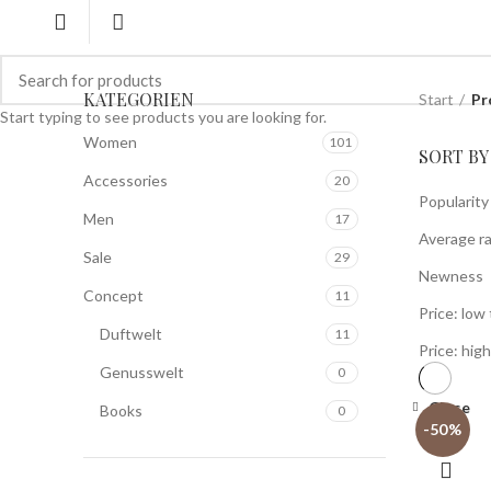
KATEGORIEN
Start
Pr
Start typing to see products you are looking for.
Women
101
SORT BY
Accessories
20
Popularity
Men
17
Average ra
Sale
29
Newness
Concept
11
Price: low 
Duftwelt
11
Price: high
Genusswelt
0
Close
Books
0
-50%