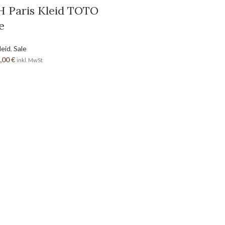
 Paris Kleid TOTO
e
leid
,
Sale
,00
€
inkl. MwSt
RECHTLICHES
AGB
Datenschutz
Widerrufsbelehrung
Versandinformationen