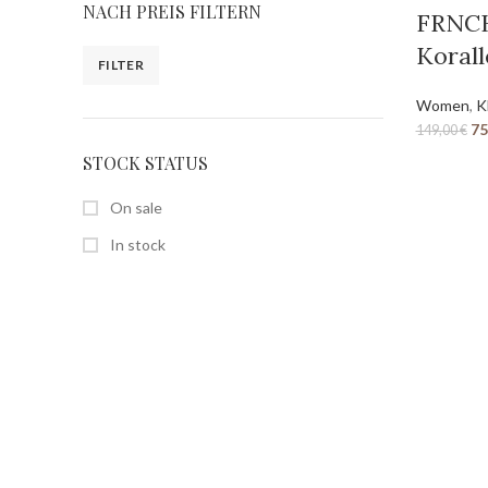
NACH PREIS FILTERN
FRNCH
Korall
FILTER
Women
,
K
75
149,00
€
STOCK STATUS
On sale
In stock
SEITEN
Home
Shop
Über uns
Kontakt