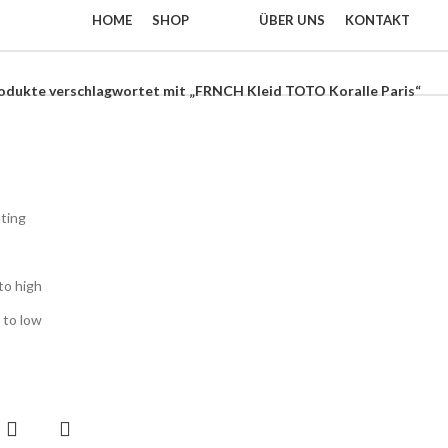
HOME
SHOP
ÜBER UNS
KONTAKT
odukte verschlagwortet mit „FRNCH Kleid TOTO Koralle Paris“
ting
to high
 to low