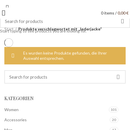
0
items
/
0,00
€
Start
Produkte verschlagwortet mit „lederjacke“
Start typing to see products you are looking for.
Es wurden keine Produkte gefunden, die Ihrer
Auswahl entsprechen.
KATEGORIEN
Women
101
Accessories
20
Men
17