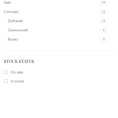
Sale
29
Concept
11
Duftwelt
11
Genusswelt
0
Books
0
STOCK STATUS
On sale
In stock
SEITEN