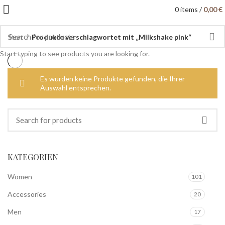
0
items
/
0,00
€
Start
Produkte verschlagwortet mit „Milkshake pink“
Start typing to see products you are looking for.
Es wurden keine Produkte gefunden, die Ihrer
Auswahl entsprechen.
KATEGORIEN
Women
101
Accessories
20
Men
17