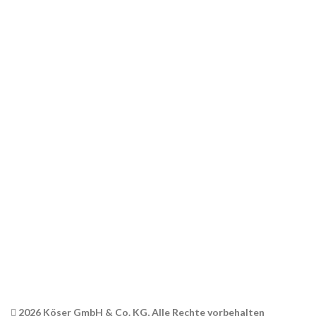
Home
Shop
Über uns
Kontakt
RECHTLICHES
AGB
Datenschutz
Widerrufsbelehrung
Versandinformationen
Impressum
2026 Köser GmbH & Co. KG, Alle Rechte vorbehalten