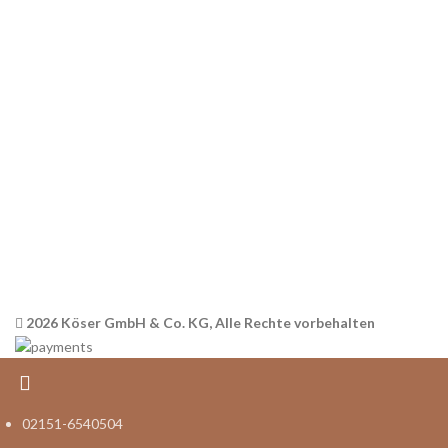
RECHTLICHES
AGB
Datenschutz
Widerrufsbelehrung
Versandinformationen
Impressum
2026 Köser GmbH & Co. KG, Alle Rechte vorbehalten
02151-6540504