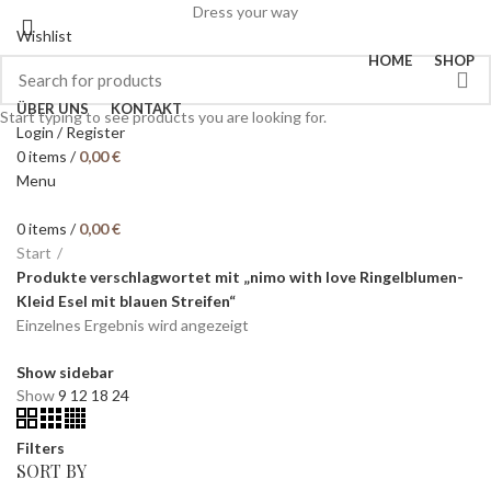
Dress your way
Wishlist
HOME
SHOP
ÜBER UNS
KONTAKT
Start typing to see products you are looking for.
Login / Register
0
items
/
0,00
€
Menu
0
items
/
0,00
€
Start
Produkte verschlagwortet mit „nimo with love Ringelblumen-
Kleid Esel mit blauen Streifen“
Einzelnes Ergebnis wird angezeigt
Show sidebar
Show
9
12
18
24
Filters
SORT BY