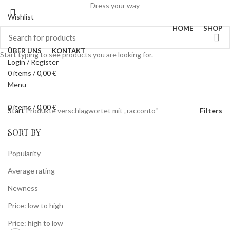
Dress your way
Wishlist
HOME
SHOP
ÜBER UNS
KONTAKT
Start typing to see products you are looking for.
Login / Register
0
items
/
0,00
€
Menu
0
items
/
0,00
€
Start
Produkte verschlagwortet mit „racconto“
Filters
SORT BY
Popularity
Average rating
Newness
Price: low to high
Price: high to low