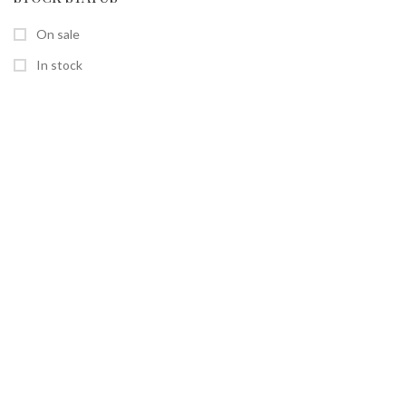
On sale
In stock
SEITEN
Home
Shop
Über uns
Kontakt
RECHTLICHES
AGB
Datenschutz
Widerrufsbelehrung