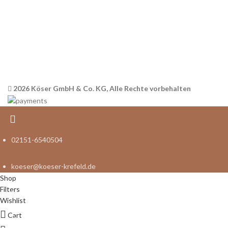
Versandinformationen
Impressum
2026 Köser GmbH & Co. KG, Alle Rechte vorbehalten
02151-6540504
koeser@koeser-krefeld.de
Shop
Filters
Make-up your style
Wishlist
Cart
Qualität aus Krefeld