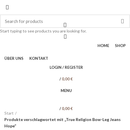
Dress your way
Start typing to see products you are looking for.
HOME
SHOP
ÜBER UNS
KONTAKT
LOGIN / REGISTER
/
0,00
€
MENU
/
0,00
€
Start
Produkte verschlagwortet mit „True Religion Bow-Leg Jeans
Hope“