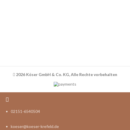
Datenschutz
Widerrufsbelehrung
Versandinformationen
Impressum
2026 Köser GmbH & Co. KG, Alle Rechte vorbehalten
02151-6540504
koeser@koeser-krefeld.de