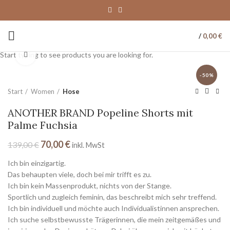
/
0,00
€
Start typing to see products you are looking for.
Click to enlarge
-50%
Start
Women
Hose
ANOTHER BRAND Popeline Shorts mit
Palme Fuchsia
70,00
€
139,00
€
inkl. MwSt
Ich bin einzigartig.
Das behaupten viele, doch bei mir trifft es zu.
Ich bin kein Massenprodukt, nichts von der Stange.
Sportlich und zugleich feminin, das beschreibt mich sehr treffend.
Ich bin individuell und möchte auch Individualistinnen ansprechen.
Ich suche selbstbewusste Trägerinnen, die mein zeitgemäßes und