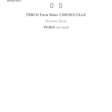
SOLD OUT
FRNCH Paris Bluse CHRYSOCOLLE
Women
,
Bluse
99,00
€
inkl. MwSt
SEITEN
Home
Shop
Über uns
Kontakt
RECHTLICHES
AGB