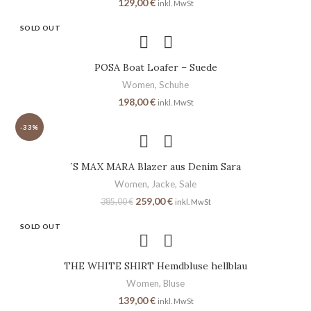
129,00
€
inkl. MwSt
SOLD OUT
POSA Boat Loafer – Suede
Women
,
Schuhe
198,00
€
inkl. MwSt
-33%
´S MAX MARA Blazer aus Denim Sara
Women
,
Jacke
,
Sale
259,00
€
385,00
€
inkl. MwSt
SOLD OUT
THE WHITE SHIRT Hemdbluse hellblau
Women
,
Bluse
139,00
€
inkl. MwSt