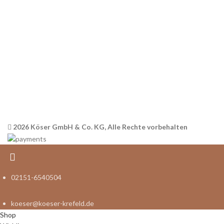
AGB
Datenschutz
Widerrufsbelehrung
Versandinformationen
Impressum
2026 Köser GmbH & Co. KG, Alle Rechte vorbehalten
02151-6540504
koeser@koeser-krefeld.de
Shop