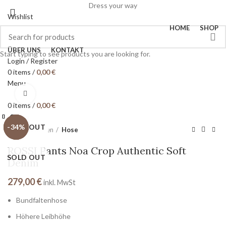
Dress your way
Wishlist
HOME
SHOP
ÜBER UNS
KONTAKT
Start typing to see products you are looking for.
Login / Register
0
items
/
0,00
€
Menu
Click to enlarge
0
items
/
0,00
€
Close
Close
Close
Close
Close
Close
Close
Close
SOLD OUT
SOLD OUT
-33%
-50%
-34%
Start
Women
Hose
ROSSI Pants Noa Crop Authentic Soft
SOLD OUT
Denim
279,00
€
inkl. MwSt
Bundfaltenhose
Höhere Leibhöhe