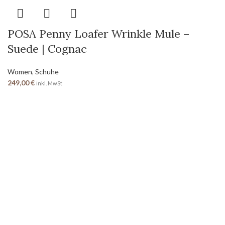
POSA Penny Loafer Wrinkle Mule –
Suede | Cognac
Women
,
Schuhe
249,00
€
inkl. MwSt
SEITEN
Home
Shop
Über uns
Kontakt
RECHTLICHES