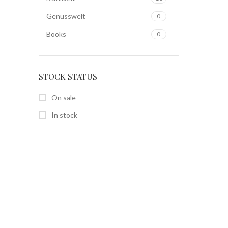
Genusswelt
0
Books
0
STOCK STATUS
On sale
In stock
SEITEN
Home
Shop