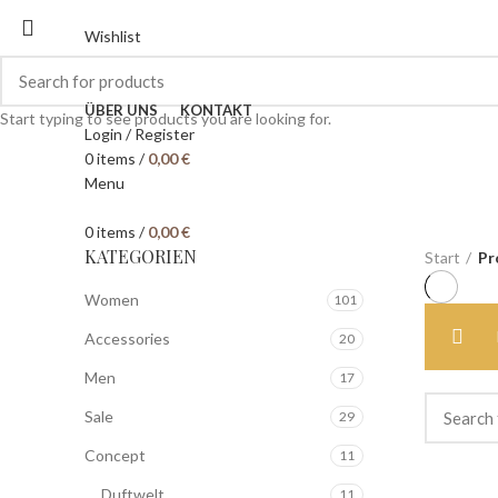
Wishlist
ÜBER UNS
KONTAKT
Start typing to see products you are looking for.
Login / Register
0
items
/
0,00
€
Menu
0
items
/
0,00
€
KATEGORIEN
Start
Pr
Women
101
Accessories
20
Men
17
Sale
29
Concept
11
Duftwelt
11