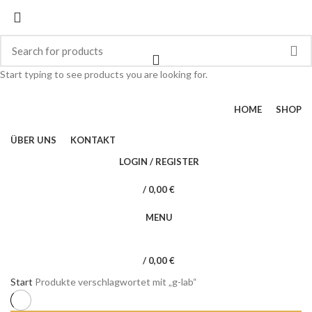
Dress your way
Start typing to see products you are looking for.
HOME
SHOP
ÜBER UNS
KONTAKT
LOGIN / REGISTER
/
0,00
€
MENU
/
0,00
€
Start
Produkte verschlagwortet mit „g-lab“