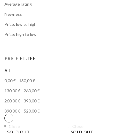
Average rating
Newness
Price: low to high
Price: high to low
PRICE FILTER
All
0,00
€
-
130,00
€
130,00
€
-
260,00
€
260,00
€
-
390,00
€
390,00
€
-
520,00
€
Close
Close
SOLD OUT
SOLD OUT