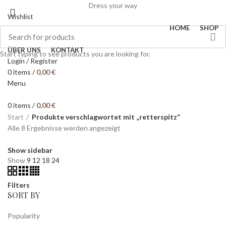
Dress your way
Wishlist
HOME
SHOP
ÜBER UNS
KONTAKT
Start typing to see products you are looking for.
Login / Register
0
items
/
0,00
€
Menu
0
items
/
0,00
€
Start
Produkte verschlagwortet mit „retterspitz“
Alle 8 Ergebnisse werden angezeigt
Show sidebar
Show
9
12
18
24
Filters
SORT BY
Popularity