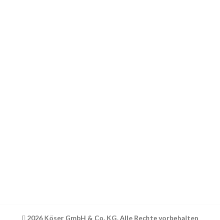
Shop
Über uns
Kontakt
RECHTLICHES
AGB
Datenschutz
Widerrufsbelehrung
Versandinformationen
Impressum
2026 Köser GmbH & Co. KG, Alle Rechte vorbehalten