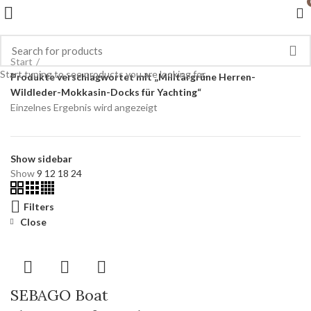
Start
Start typing to see products you are looking for.
Produkte verschlagwortet mit „Militärgrüne Herren-
Wildleder-Mokkasin-Docks für Yachting“
Einzelnes Ergebnis wird angezeigt
Show sidebar
Show
9
12
18
24
Filters
Close
SEBAGO Boat